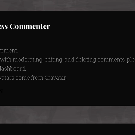
ess Commenter
comment.
d with moderating, editing, and deleting comments, pl
 dashboard.
atars come from
Gravatar
.
N