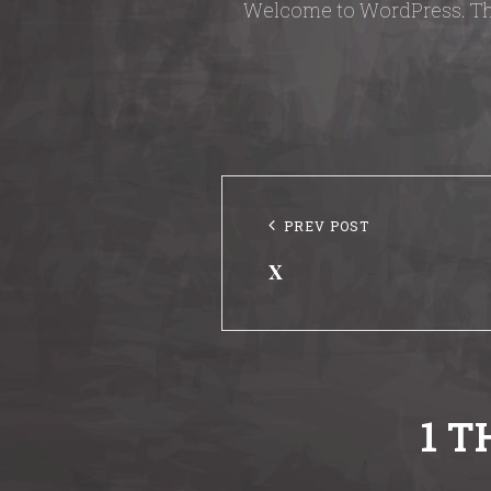
Welcome to WordPress. This i
Beitragsnavigatio
Previous
PREV POST
x
Post
1 T