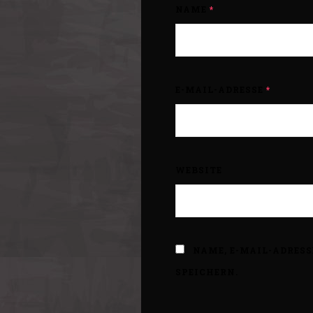
NAME
*
E-MAIL-ADRESSE
*
WEBSITE
NAME, E-MAIL-ADRES
SPEICHERN.