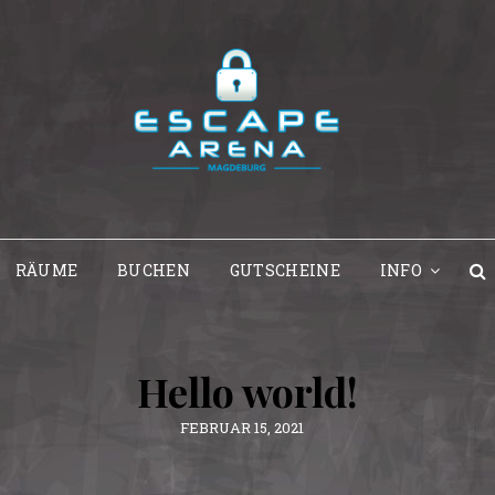
ESC
MA
RÄUME
BUCHEN
GUTSCHEINE
INFO
Hello world!
POSTED
FEBRUAR 15, 2021
ON