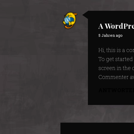
A WordPr
says:
5 Jahren ago
Hi, this is a 
To get starte
screen in the
Commenter av
ANTWORTE