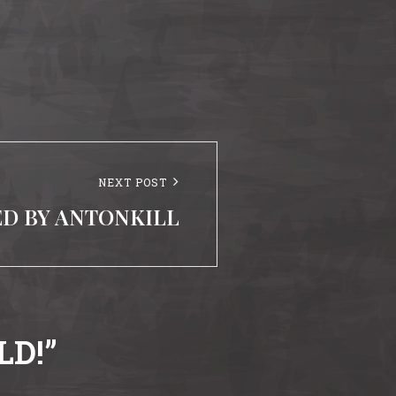
NEXT POST
D BY ANTONKILL
LD!
”