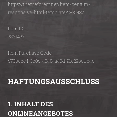
https://themeforest.net/item/centum-
responsive-html-template/2831437
Item ID:
2831437
Item Purchase Code:
c70bcee4-3b0c-4348-a43d-91c29beffb4c
HAFTUNGSAUSSCHLUSS
1. INHALT DES
ONLINEANGEBOTES